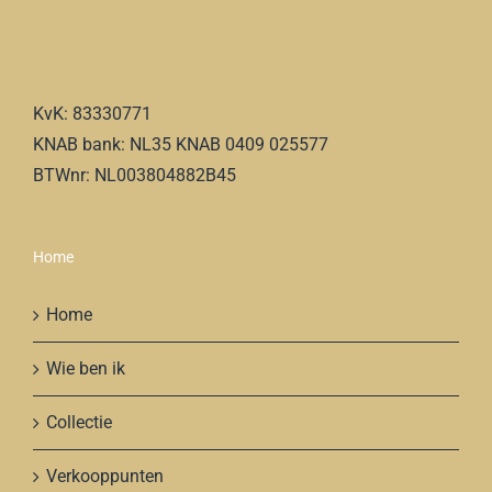
KvK: 83330771
KNAB bank: NL35 KNAB 0409 025577
BTWnr: NL003804882B45
Home
Home
Wie ben ik
Collectie
Verkooppunten