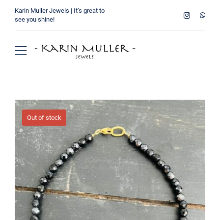
Ga
Karin Muller Jewels | It’s great to
naar
see you shine!
inhoud
Toggle
Navigation
Home
Wie ben ik
Out of stock
Collectie
Verkooppunten
Winkelmand
Contact