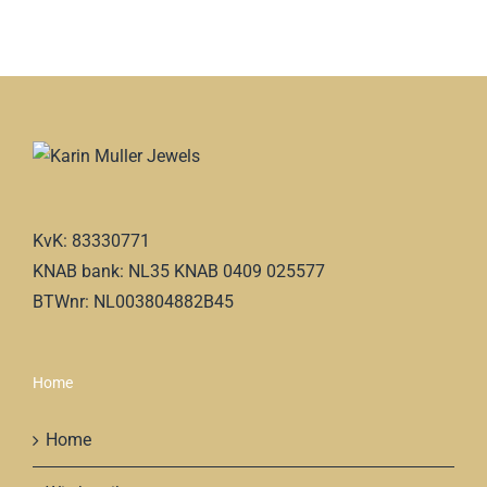
KvK: 83330771
KNAB bank: NL35 KNAB 0409 025577
BTWnr: NL003804882B45
Home
Home