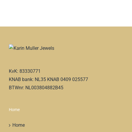
KvK: 83330771
KNAB bank: NL35 KNAB 0409 025577
BTWnr: NL003804882B45
Home
Home