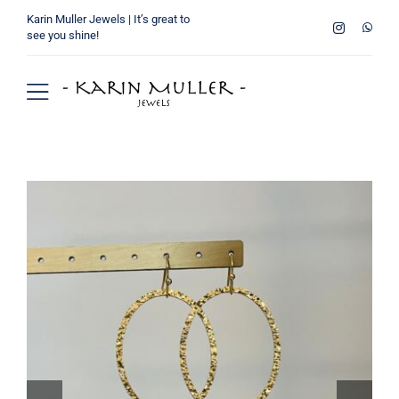
Ga
Karin Muller Jewels | It’s great to
naar
see you shine!
inhoud
Toggle
Navigation
Home
Wie ben ik
Collectie
Verkooppunten
Winkelmand
Contact