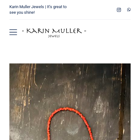
Ga
Karin Muller Jewels | It’s great to
naar
see you shine!
inhoud
Toggle
Navigation
Home
Wie ben ik
Collectie
Verkooppunten
Winkelmand
Contact