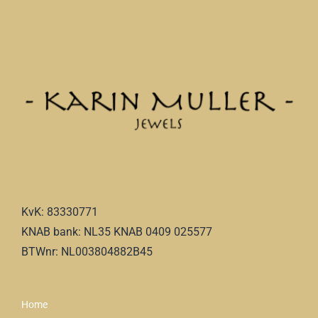
KvK: 83330771
KNAB bank: NL35 KNAB 0409 025577
BTWnr: NL003804882B45
Home