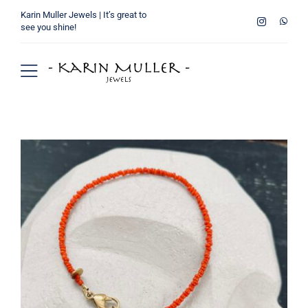
Ga
Karin Muller Jewels | It’s great to
naar
see you shine!
inhoud
Toggle
Navigation
Home
Wie ben ik
Collectie
Verkooppunten
Winkelmand
Contact