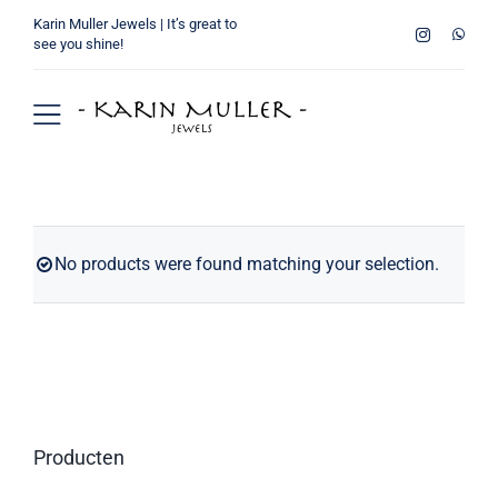
Ga
Karin Muller Jewels | It’s great to
naar
see you shine!
inhoud
Toggle
Navigation
Home
Wie ben ik
No products were found matching your selection.
Collectie
Verkooppunten
Winkelmand
Producten
Contact