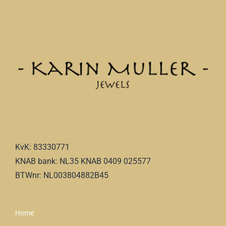
KvK: 83330771
KNAB bank: NL35 KNAB 0409 025577
BTWnr: NL003804882B45
Home